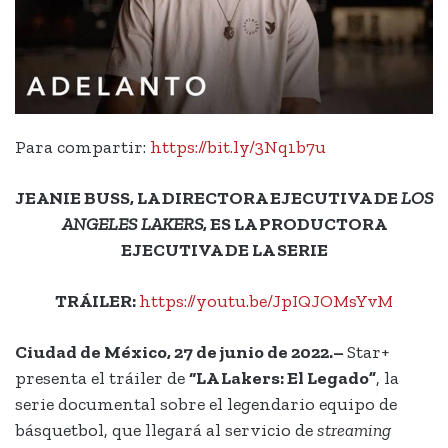
Para compartir:
https://bit.ly/3Nq1b7u
JEANIE BUSS, LA DIRECTORA EJECUTIVA DE
LOS
ANGELES LAKERS
, ES LA PRODUCTORA
EJECUTIVA DE LA SERIE
TRÁILER:
https://youtu.be/JpIQJOMsYvM
Ciudad de México, 27 de junio de 2022.–
Star+
presenta el tráiler de
“LA Lakers: El Legado”
, la
serie documental sobre el legendario equipo de
básquetbol, que llegará al servicio de
streaming