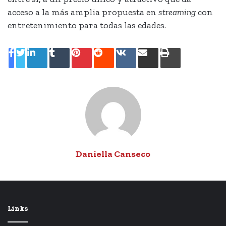
acceso a la más amplia propuesta en
streaming
con
entretenimiento para todas las edades.
LinkedIn
Tumblr
Pinterest
Reddit
VKontakte
Share
Print
via
Email
Daniella Canseco
Links