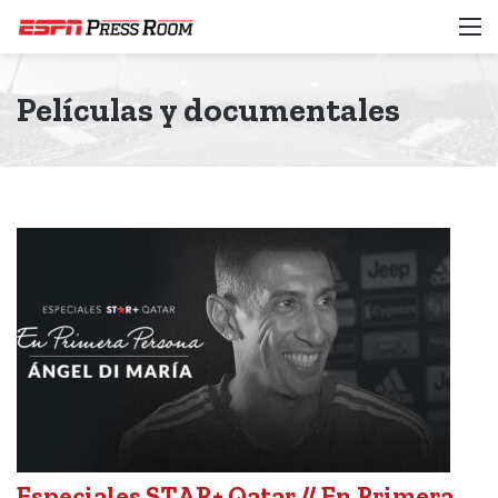
M
Películas y documentales
Especiales STAR+ Qatar // En Primera