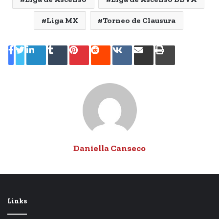
Liga MX
Torneo de Clausura
LinkedIn
Tumblr
Pinterest
Reddit
VKontakte
Share
Print
via
Email
Daniella Canseco
Links