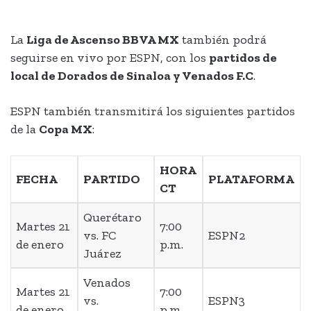
La
Liga de Ascenso BBVA MX
también podrá
seguirse en vivo por ESPN, con los
partidos de
local de Dorados de Sinaloa y Venados F.C
.
ESPN también transmitirá los siguientes partidos
de la
Copa MX
:
HORA
FECHA
PARTIDO
PLATAFORMA
CT
Querétaro
Martes 21
7:00
vs. FC
ESPN2
de enero
p.m.
Juárez
Venados
Martes 21
7:00
vs.
ESPN3
de enero
p.m.