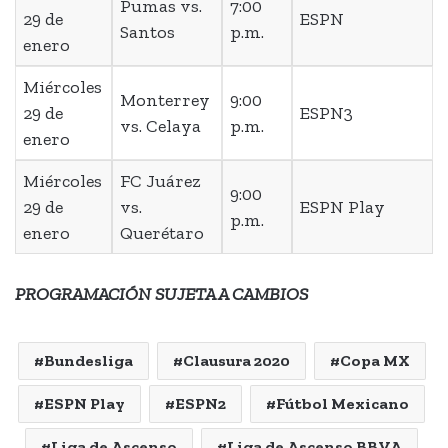
Pumas vs.
7:00
29 de
ESPN
Santos
p.m.
enero
Miércoles
Monterrey
9:00
29 de
ESPN3
vs. Celaya
p.m.
enero
Miércoles
FC Juárez
9:00
29 de
vs.
ESPN Play
p.m.
enero
Querétaro
PROGRAMACIÓN SUJETA A CAMBIOS
Bundesliga
Clausura 2020
Copa MX
ESPN Play
ESPN2
Fútbol Mexicano
Liga de Ascenso
Liga de Ascenso BBVA