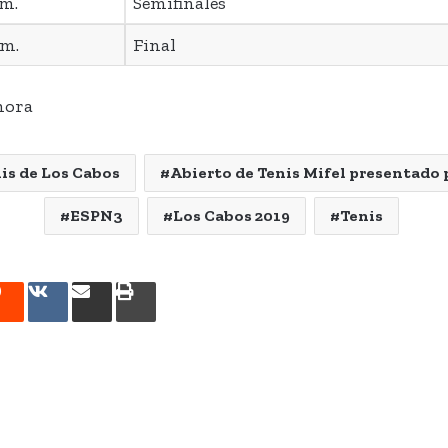
.m.
Semifinales
.m.
Final
hora
is de Los Cabos
Abierto de Tenis Mifel presentado
ESPN3
Los Cabos 2019
Tenis
rest
Reddit
VKontakte
Share
Print
via
Email