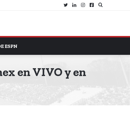
Twitter
LinkedIn
Instagram
Facebook
Search
for
DE ESPN
mex en VIVO y en