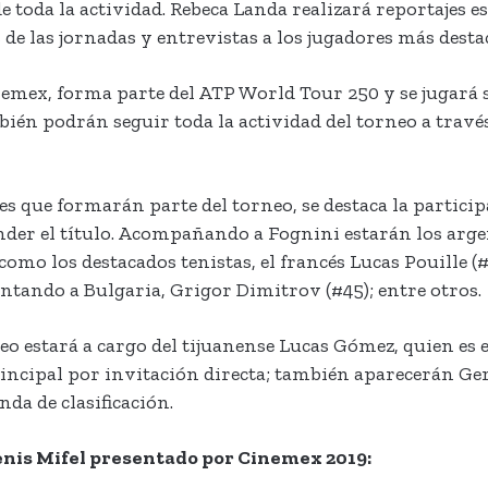
e toda la actividad. Rebeca Landa realizará reportajes e
 de las jornadas y entrevistas a los jugadores más desta
inemex, forma parte del ATP World Tour 250 y se jugará
ién podrán seguir toda la actividad del torneo a través
les que formarán parte del torneo, se destaca la partici
ender el título. Acompañando a Fognini estarán los ar
como los destacados tenistas, el francés Lucas Pouille (#
entando a Bulgaria, Grigor Dimitrov (#45); entre otros.
o estará a cargo del tijuanense Lucas Gómez, quien es e
rincipal por invitación directa; también aparecerán Ger
da de clasificación.
nis Mifel presentado por Cinemex 2019: