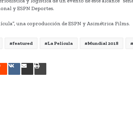
eriodística y logística de un evento de este alcance” se
ional y ESPN Deportes.
lícula”, una coproducción de ESPN y Asimétrica Films.
featured
La Película
Mundial 2018
rest
Reddit
VKontakte
Share
Print
via
Email