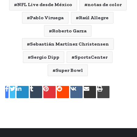
NFL Live desde México
notas de color
Pablo Viruega
Raúl Allegre
Roberto Garza
Sebastián Martínez Christensen
Sergio Dipp
SportsCenter
Super Bowl
LinkedIn
Tumblr
Pinterest
Reddit
VKontakte
Share
Print
via
Email