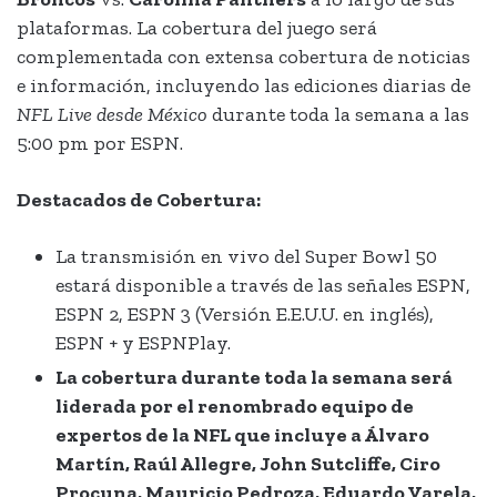
plataformas. La cobertura del juego será
complementada con extensa cobertura de noticias
e información, incluyendo las ediciones diarias de
NFL Live desde México
durante toda la semana a las
5:00 pm por ESPN.
Destacados de Cobertura:
La transmisión en vivo del Super Bowl 50
estará disponible a través de las señales ESPN,
ESPN 2, ESPN 3 (Versión E.E.U.U. en inglés),
ESPN + y ESPNPlay.
La cobertura durante toda la semana será
liderada por
e
l
renombrado
equipo
de
expertos de la NFL
que incluye a
Álvaro
Martín, Raúl Allegre, John Sutcliffe, Ciro
Procuna, Mauricio Pedroza, Eduardo Varela,