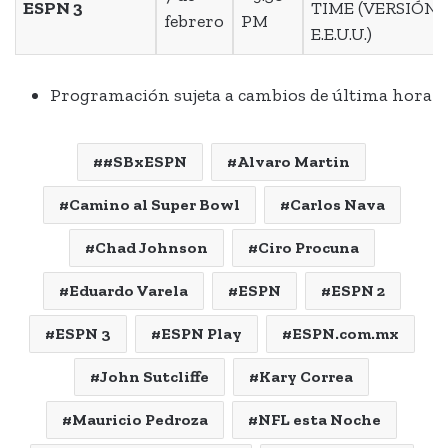
ESPN 3
TIME (VERSIÓN
febrero
PM
E.E.U.U.)
Programación sujeta a cambios de última hora
#SBxESPN
Alvaro Martin
Camino al Super Bowl
Carlos Nava
Chad Johnson
Ciro Procuna
Eduardo Varela
ESPN
ESPN 2
ESPN 3
ESPN Play
ESPN.com.mx
John Sutcliffe
Kary Correa
Mauricio Pedroza
NFL esta Noche