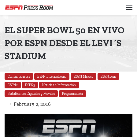
M
EL SUPER BOWL 50 EN VIVO
POR ESPN DESDE EL LEVI´S
STADIUM
Comentaristas
ESPN International
ESPN Mexico
ESPN.com
ESPN2
ESPN3
Noticias e Información
Plataformas Digitales y Moviles
Programación
February 2, 2016