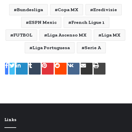
Bundesliga
Copa MX
Eredivisie
ESPN Mexic
French Ligue 1
FUTBOL
Liga Ascenso MX
Liga MX
Liga Portuguesa
Serie A
LinkedIn
Tumblr
Pinterest
Reddit
VKontakte
Share
Print
via
Email
Links