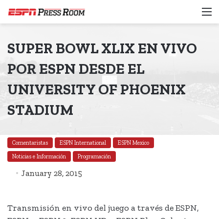
M
SUPER BOWL XLIX EN VIVO
POR ESPN DESDE EL
UNIVERSITY OF PHOENIX
STADIUM
Comentaristas
ESPN International
ESPN Mexico
Noticias e Información
Programación
January 28, 2015
Transmisión en vivo del juego a través de ESPN,