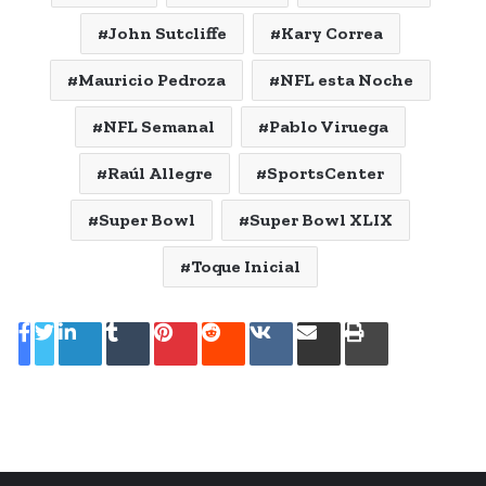
John Sutcliffe
Kary Correa
Mauricio Pedroza
NFL esta Noche
NFL Semanal
Pablo Viruega
Raúl Allegre
SportsCenter
Super Bowl
Super Bowl XLIX
Toque Inicial
LinkedIn
Tumblr
Pinterest
Reddit
VKontakte
Share
Print
via
Email