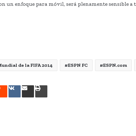
 con un enfoque para móvil, será plenamente sensible 
undial de la FIFA 2014
ESPN FC
ESPN.com
rest
Reddit
VKontakte
Share
Print
via
Email