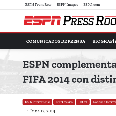
ESPN Front Row
ESPN Images
ESPN.com
COMUNICADOS DE PRENSA
BIOGRAFÌ
ESPN complementará
FIFA 2014 con disti
ESPN International
ESPN Mexico
Fútbol
Noticias e Inform
June 12, 2014