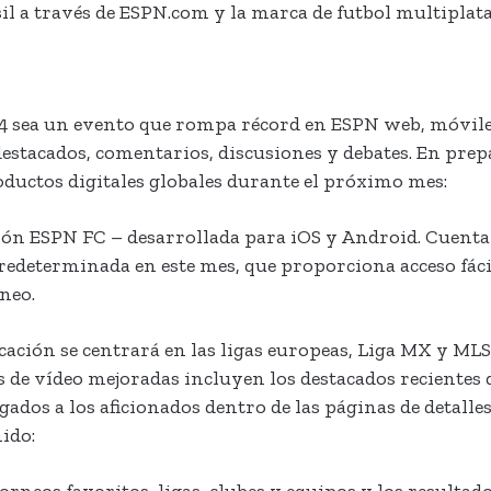
il a través de ESPN.com y la marca de futbol multiplat
14 sea un evento que rompa récord en ESPN web, móviles
destacados, comentarios, discusiones y debates. En pre
ductos digitales globales durante el próximo mes:
ión ESPN FC – desarrollada para iOS y Android. Cuenta
 predeterminada en este mes, que proporciona acceso fác
neo.
icación se centrará en las ligas europeas, Liga MX y ML
s de vídeo mejoradas incluyen los destacados recientes 
dos a los aficionados dentro de las páginas de detalles
ido:
torneos favoritos, ligas, clubes y equipos y los resulta