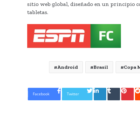
sitio web global, diseñado en un principio
tabletas.
Android
Brasil
Copa M
LinkedIn
Tumblr
Pinte
Facebook
Twitter