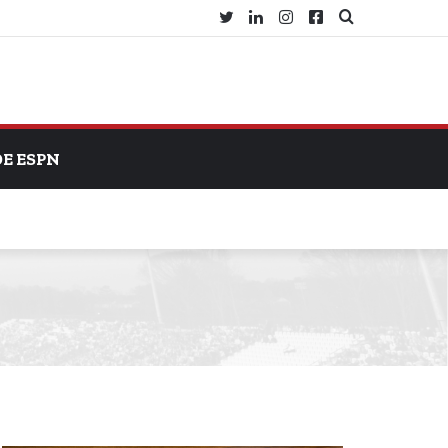
Twitter
LinkedIn
Instagram
Facebook
Search
for
DE ESPN