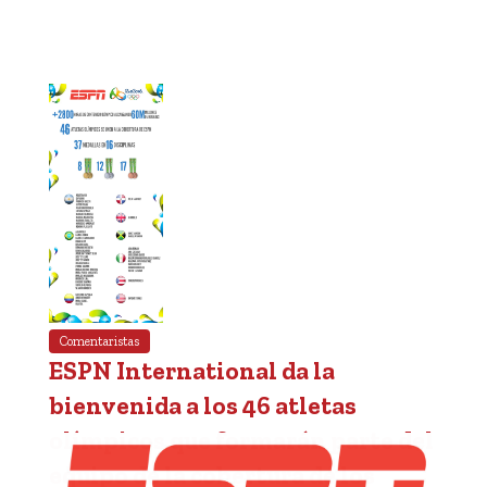
Comentaristas
ESPN International da la
bienvenida a los 46 atletas
olímpicos que formarán parte del
equipo de la cobertura de los