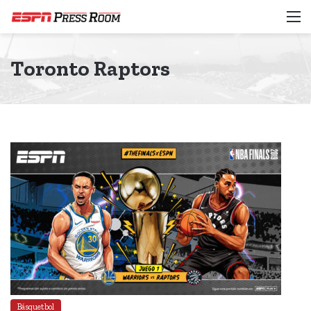
M
Toronto Raptors
Básquetbol