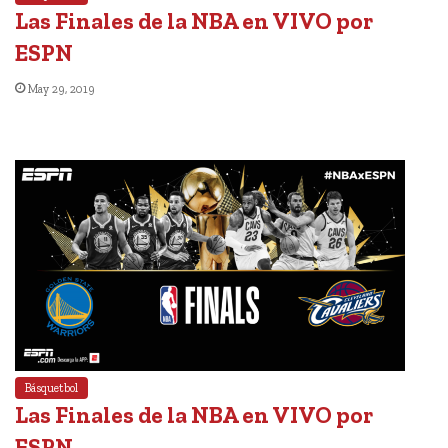
Las Finales de la NBA en VIVO por
ESPN
May 29, 2019
Básquetbol
Las Finales de la NBA en VIVO por
ESPN