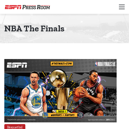
M
NBA The Finals
Básquetbol