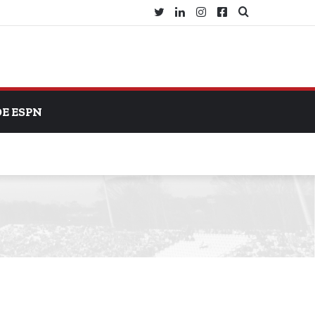
Twitter
LinkedIn
Instagram
Facebook
Search
for
DE ESPN