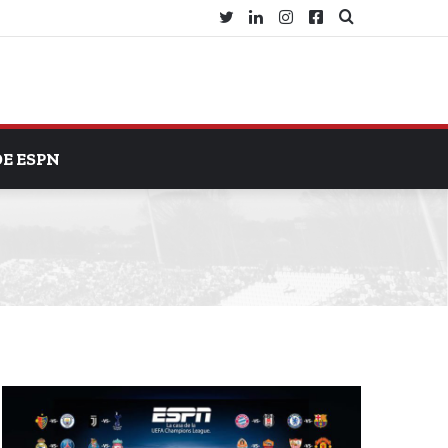
Twitter
LinkedIn
Instagram
Facebook
Search
for
DE ESPN