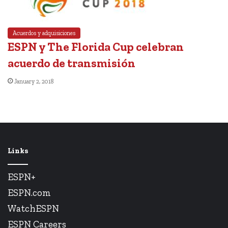
Acuerdos y adquisiciones
ESPN y The Florida Cup celebran
acuerdo de transmisión
January 2, 2018
Links
ESPN+
ESPN.com
WatchESPN
ESPN Careers