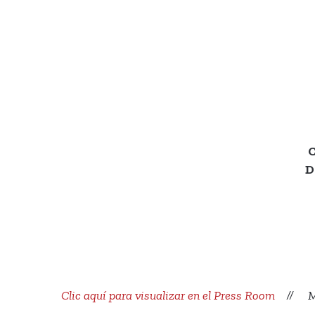
C
D
Clic aquí para visualizar en el Press Room
// Más