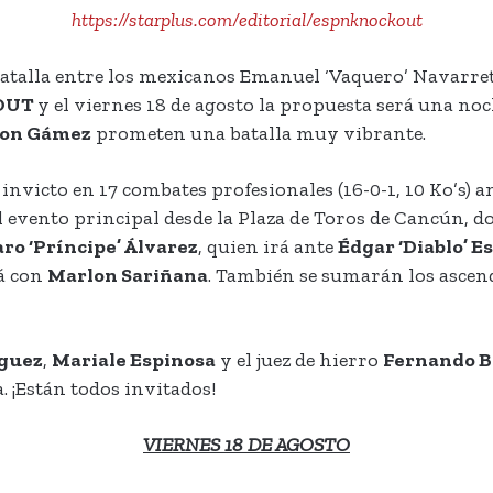
https://starplus.com/editorial/espnknockout
batalla entre los mexicanos Emanuel ‘Vaquero’ Navarret
OUT
y el viernes 18 de agosto la propuesta será una noc
on Gámez
prometen una batalla muy vibrante.
u invicto en 17 combates profesionales (16-0-1, 10 Ko’s)
el evento principal desde la Plaza de Toros de Cancún, 
ro ‘Príncipe’ Álvarez
, quien irá ante
Édgar ‘Diablo’ E
á con
Marlon Sariñana
. También se sumarán los asce
íguez
,
Mariale Espinosa
y el juez de hierro
Fernando B
. ¡Están todos invitados!
VIERNES
18 DE AGOSTO