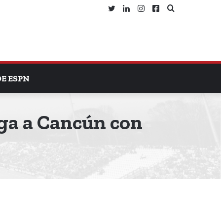
Twitter
LinkedIn
Instagram
Facebook
Search
for
DE ESPN
ga a Cancún con