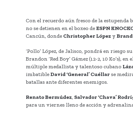
Con el recuerdo aún fresco de la estupenda 
no se detienen en el boxeo de
ESPN KNOCK
Cancún, donde
Christopher López
y
Brand
‘Pollo’ López, de Jalisco, pondrá en riesgo s
Brandon ‘Red Boy’ Gámez (12-2, 10 Ko’s), en 
múltiple medallista y talentoso cubano
Láza
imbatible
David ‘General’ Cuéllar
se medir
batallas ante diferentes enemigos.
Renato Bermúdez
,
Salvador ‘Chava’ Rodr
para un viernes lleno de acción y adrenalina