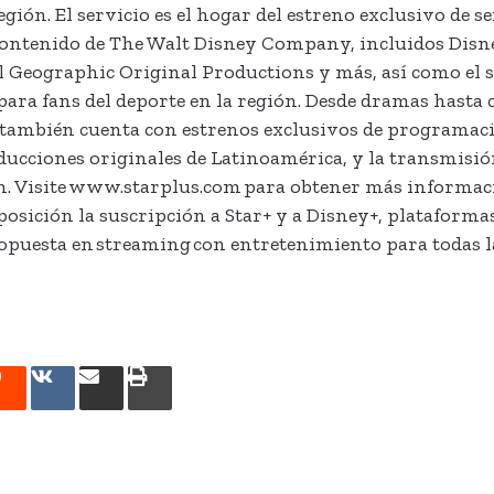
gión. El servicio es el hogar del estreno exclusivo de ser
 contenido de The Walt Disney Company, incluidos Disn
l Geographic Original Productions y más, así como el s
ara fans del deporte en la región. Desde dramas hasta 
+ también cuenta con estrenos exclusivos de programac
oducciones originales de Latinoamérica, y la transmisió
ión. Visite www.starplus.com para obtener más informaci
osición la suscripción a Star+ y a Disney+, plataformas
ropuesta en streaming con entretenimiento para todas l
rest
Reddit
VKontakte
Share
Print
via
Email