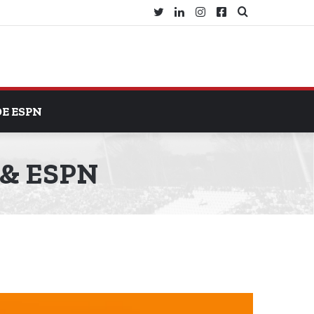
Twitter
LinkedIn
Instagram
Facebook
Search
for
DE ESPN
+ & ESPN