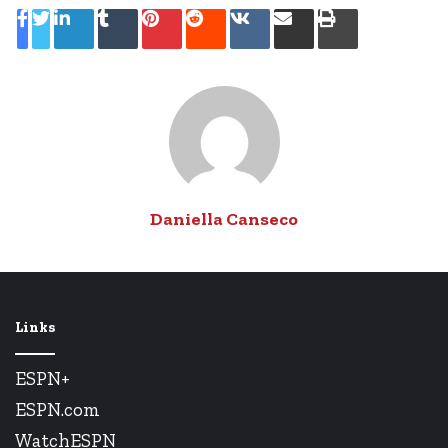
LinkedIn
Tumblr
Pinterest
Reddit
VKontakte
Share
Print
via
Email
Daniella Canseco
Links
ESPN+
ESPN.com
WatchESPN