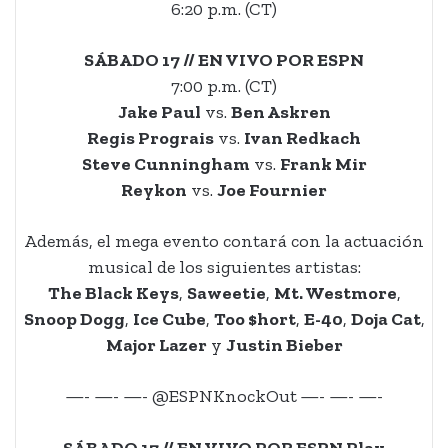
6:20 p.m. (CT)
SÁBADO 17 // EN VIVO POR ESPN
7:00 p.m. (CT)
Jake Paul
vs.
Ben Askren
Regis Prograis
vs.
Ivan Redkach
Steve Cunningham
vs.
Frank Mir
Reykon
vs.
Joe Fournier
Además, el mega evento contará con la actuación
musical de los siguientes artistas:
The Black Keys
,
Saweetie
,
Mt. Westmore
,
Snoop Dogg
,
Ice Cube
,
Too $hort
,
E-40
,
Doja Cat
,
Major Lazer
y
Justin Bieber
—- —- —- @ESPNKnockOut
—- —- —-
SÁBADO 17 // EN VIVO POR ESPN
Play