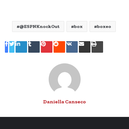
@ESPNKnockOut
box
boxeo
LinkedIn
Tumblr
Pinterest
Reddit
VKontakte
Share
Print
via
Email
Daniella Canseco