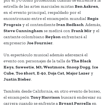
por el 3-0 como profesional cuando se enfrente a la
estrella de las artes marciales mixtas
Ben Askren
,
en el evento principal, respaldado por el
encontronazo entre el excampeón mundial
Regis
Prograis
y el contendiente
Ivan Redkach
. Además,
Steve Cunningham
se medirá con
Frank Mir
y el
cantante colombiano
Reykon
enfrentará al
empresario
Joe Fournier
.
Un espectáculo musical además aderezará el
evento con personajes de la talla de
The Black
Keys
,
Saweetie
,
Mt. Westmore
,
Snoop Dogg
,
Ice
Cube
,
Too $hort
,
E-40
,
Doja Cat
,
Major Lazer
y
Justin Bieber
.
También desde California, en otro evento de boxeo,
el excampeón
Tony Harrison
buscará enderezar su
carrera cuando se enfrente a
Bryant Perrella
en