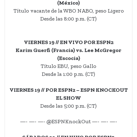
(México)
Título vacante de la WBO NABO, peso Ligero
Desde las 8:00 p.m. (CT)
VIERNES 19 // EN VIVO POR ESPN2
Karim Guerfi
(Francia) vs.
Lee McGregor
(Escocia)
Título EBU, peso Gallo
Desde la 1:00 p.m. (CT)
VIERNES 19 // POR ESP
N2 – ESPN KNOCKOUT
EL SHOW
Desde las 5:00 p.m. (CT)
—- —- —- @ESPNKnockOut
—- —- —-