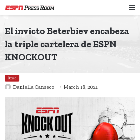
M
El invicto Beterbiev encabeza
la triple cartelera de ESPN
KNOCKOUT
Boxeo
Daniella Canseco
March 18, 2021