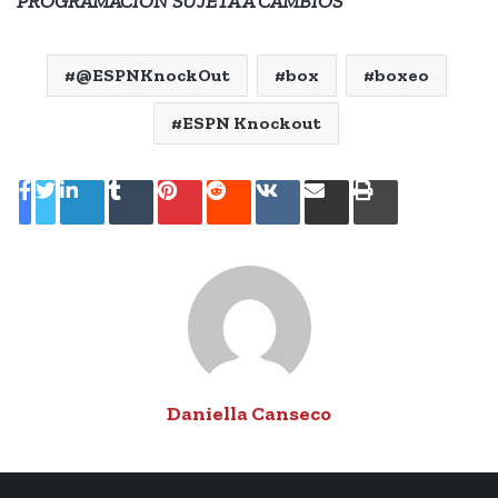
PROGRAMACIÓN SUJETA A CAMBIOS
@ESPNKnockOut
box
boxeo
ESPN Knockout
LinkedIn
Tumblr
Pinterest
Reddit
VKontakte
Share
Print
via
Email
Daniella Canseco