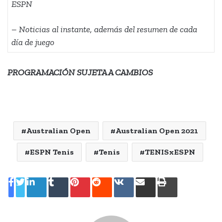
ESPN
– Noticias al instante, además del resumen de cada
día de juego
PROGRAMACIÓN SUJETA A CAMBIOS
Australian Open
Australian Open 2021
ESPN Tenis
Tenis
TENISxESPN
LinkedIn
Tumblr
Pinterest
Reddit
VKontakte
Share
Print
via
Email