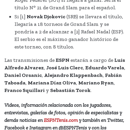
Roger Federer (SUI) si llegara a ganar. Sería el
título N° 21 de Grand Slam para el español.
Si [1]
Novak Djokovic
(SRB) se llevara el título,
llegaría a 18 torneos de Grand Slam y se
pondría a 2 de alcanzar a [2] Rafael Nadal (ESP).
El serbio es el máximo ganador histórico de
este torneo, con 8 títulos.
Las transmisiones de
ESPN
estarán a cargo de
Luis
Alfredo Alvarez
,
José Luis Clerc
,
Eduardo Varela
,
Daniel Orsanic
,
Alejandro Klappenbach
,
Fabián
Taboada
,
Mariana Díaz Oliva
,
Mariano Ryan
,
Franco Squillari
y
Sebastián Torok
.
Videos, información relacionada con los jugadores,
entrevistas, galerías de fotos, opinión de especialistas y
demás noticias en
ESPNTenis.com
y también en Twitter,
Facebook e Instagram en
@ESPNTenis
y con los