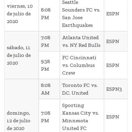
Seattle
viernes, 10
8:08
Sounders FC vs.
de julio de
ESPN
PM
San Jose
2020
Earthquakes
7:08
Atlanta United
ESPN
PM
vs. NY Red Bulls
sábado, 11
de julio de
FC Cincinnati
9:38
2020
vs. Columbus
ESPN
PM
Crew
8:08
Toronto FC vs.
ESPN3
AM
D.C. United
Sporting
domingo,
7:08
Kansas City vs.
ESPN
12 de julio
PM
Minnesota
de 2020
United FC