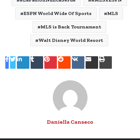
ESPN World Wide Of Sports
MLS
MLS is Back Tournament
Walt Disney World Resort
LinkedIn
Tumblr
Pinterest
Reddit
VKontakte
Share
Print
via
Email
Daniella Canseco