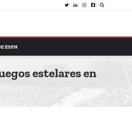
Twitter
LinkedIn
Instagram
Facebook
Search
for
DE ESPN
uegos estelares en