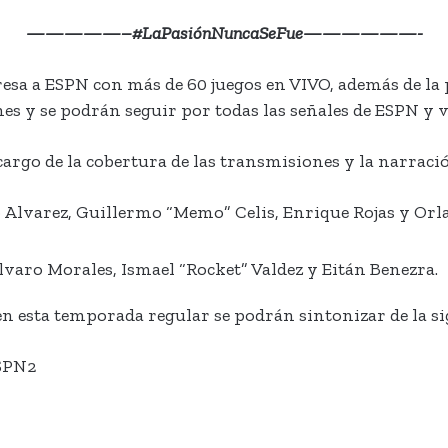
—————–#LaPasiónNuncaSeFue——————-
esa a ESPN con más de 60 juegos en VIVO, además de la 
s y se podrán seguir por todas las señales de ESPN y v
cargo de la cobertura de las transmisiones y la narración
do Alvarez, Guillermo “Memo” Celis, Enrique Rojas y Or
varo Morales, Ismael “Rocket” Valdez y Eitán Benezra.
n esta temporada regular se podrán sintonizar de la s
ESPN2