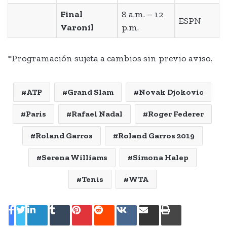
Final
8 a.m. – 12
ESPN
Varonil
p.m.
*Programación sujeta a cambios sin previo aviso.
ATP
Grand Slam
Novak Djokovic
Paris
Rafael Nadal
Roger Federer
Roland Garros
Roland Garros 2019
Serena Williams
Simona Halep
Tenis
WTA
LinkedIn
Tumblr
Pinterest
Reddit
VKontakte
Share
Print
via