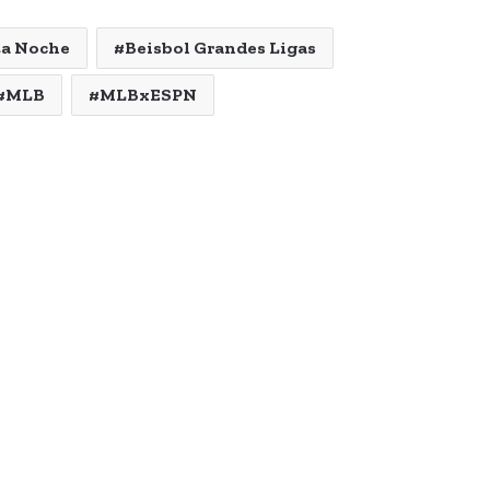
ta Noche
Beisbol Grandes Ligas
MLB
MLBxESPN