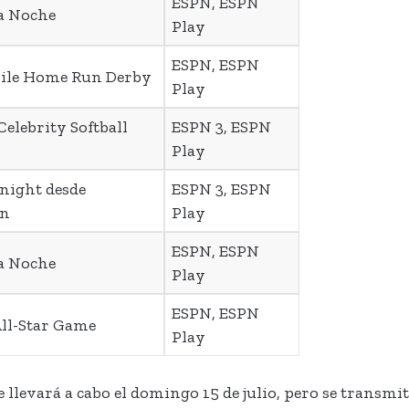
ESPN, ESPN
ta Noche
Play
ESPN, ESPN
bile Home Run Derby
Play
elebrity Softball
ESPN 3, ESPN
Play
onight desde
ESPN 3, ESPN
on
Play
ESPN, ESPN
ta Noche
Play
ESPN, ESPN
ll-Star Game
Play
levará a cabo el domingo 15 de julio, pero se transmitir