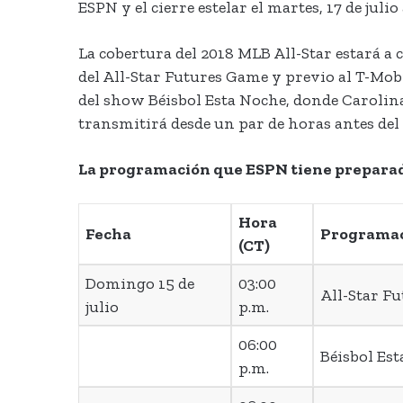
ESPN y el cierre estelar el martes, 17 de jul
La cobertura del 2018 MLB All-Star estará a c
del All-Star Futures Game y previo al T-Mo
del show Béisbol Esta Noche, donde Carolina
transmitirá desde un par de horas antes de
La programación que ESPN tiene preparada 
Hora
Fecha
Programa
(CT)
Domingo 15 de
03:00
All-Star F
julio
p.m.
06:00
Béisbol Es
p.m.