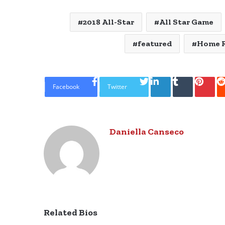
2018 All-Star
All Star Game
featured
Home R
LinkedIn
Tumblr
Pinte
Facebook
Twitter
Daniella Canseco
Related Bios