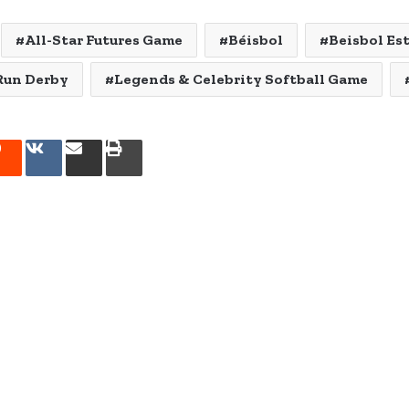
All-Star Futures Game
Béisbol
Beisbol Es
un Derby
Legends & Celebrity Softball Game
rest
Reddit
VKontakte
Share
Print
via
Email