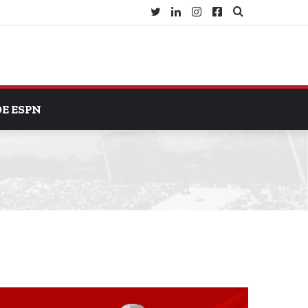
Twitter
LinkedIn
Instagram
Facebook
Search
for
DE ESPN