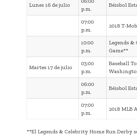
06:00
Lunes 16 de julio
Béisbol Es
p.m.
07:00
2018 T-Mo
p.m.
10:00
Legends & C
p.m.
Game**
03:00
Baseball T
Martes 17 de julio
p.m.
Washingt
06:00
Béisbol Es
p.m.
07:00
2018 MLB A
p.m.
**El Legends & Celebrity Home Run Derby se l