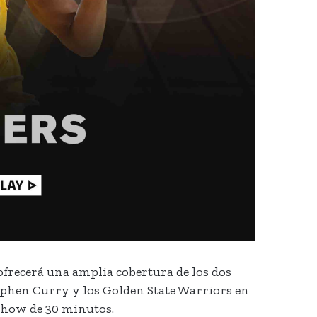
 ofrecerá una amplia cobertura de los dos
ephen Curry y los Golden State Warriors en
Show de 30 minutos.