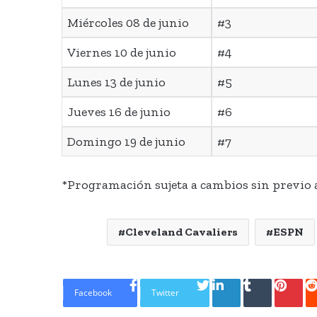
Miércoles 08 de junio
#3
Viernes 10 de junio
#4
Lunes 13 de junio
#5
Jueves 16 de junio
#6
Domingo 19 de junio
#7
*Programación sujeta a cambios sin previo 
Cleveland Cavaliers
ESPN
LinkedIn
Tumblr
Pinte
Facebook
Twitter