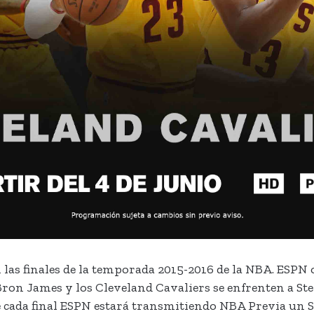
n las finales de la temporada 2015-2016 de la NBA. ESPN
ron James y los Cleveland Cavaliers se enfrenten a St
e cada final ESPN estará transmitiendo NBA Previa un 