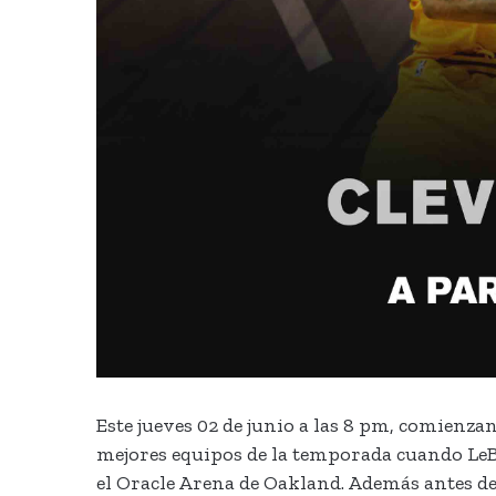
Este jueves 02 de junio a las 8 pm, comienza
mejores equipos de la temporada cuando LeB
el Oracle Arena de Oakland. Además antes d