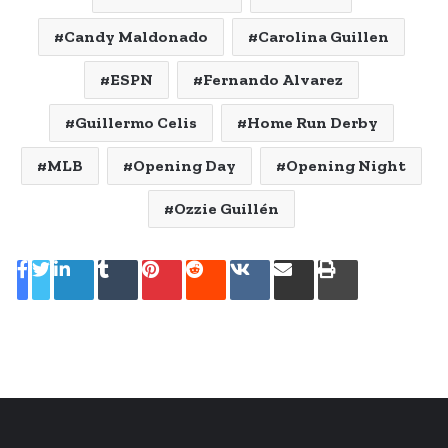
Candy Maldonado
Carolina Guillen
ESPN
Fernando Alvarez
Guillermo Celis
Home Run Derby
MLB
Opening Day
Opening Night
Ozzie Guillén
LinkedIn
Tumblr
Pinterest
Reddit
VKontakte
Share
Print
via
Email