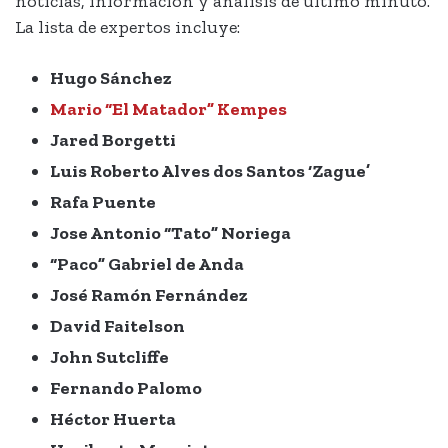
noticias, información y análisis de último minuto.
La lista de expertos incluye:
Hugo Sánchez
Mario “El Matador” Kempes
Jared Borgetti
Luis Roberto Alves dos Santos ‘Zague’
Rafa Puente
Jose Antonio “Tato” Noriega
“Paco” Gabriel de Anda
José Ramón Fernández
David Faitelson
John Sutcliffe
Fernando Palomo
Héctor Huerta