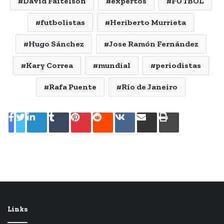
David Faitelson
expertos
FUTBOL
futbolistas
Heriberto Murrieta
Hugo Sánchez
Jose Ramón Fernández
Kary Correa
mundial
periodistas
Rafa Puente
Río de Janeiro
LinkedIn
Tumblr
Pinterest
Reddit
VKontakte
Share
Print
via
Email
Links