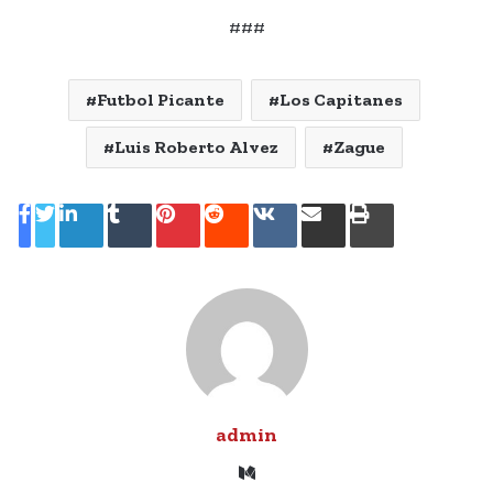
###
Futbol Picante
Los Capitanes
Luis Roberto Alvez
Zague
LinkedIn
Tumblr
Pinterest
Reddit
VKontakte
Share
Print
via
Email
admin
Medium