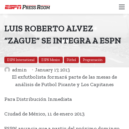
M
LUIS ROBERTO ALVEZ
“ZAGUE” SE INTEGRA A ESPN
ESPN International
ESPN Mexico
Fútbol
Programación
admin
January 17, 2013
El exfutbolista formará parte de las mesas de
análisis de Futbol Picante y Los Capitanes
Para Distribución Inmediata
Ciudad de México, 11 de enero 2013
ESPN anuncia que a partir del próximo domingo